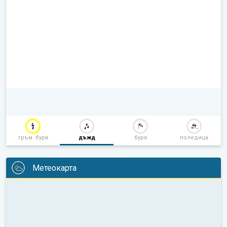
гръм. буря
дъжд
буря
поледица
Метеокарта