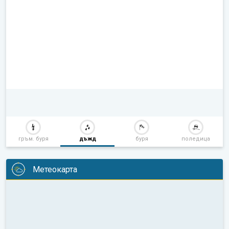
гръм. буря
дъжд
буря
поледица
Метеокарта