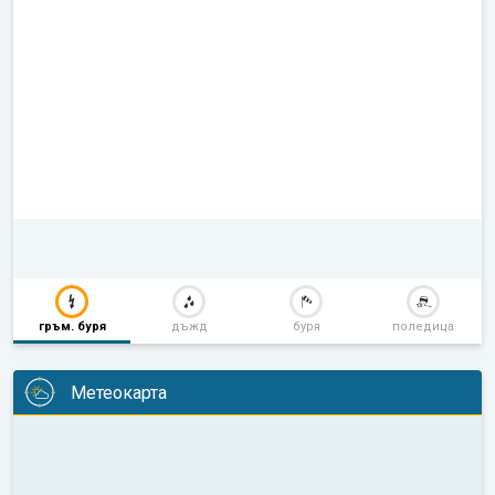
гръм. буря
дъжд
буря
поледица
Метеокарта