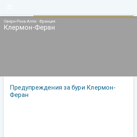
Оверн-Рона-Алпи · Франция
Клермон-Феран
Предупреждения за бури Клермон-
Феран