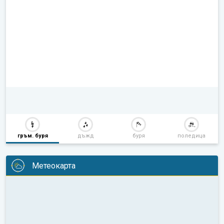
гръм. буря
дъжд
буря
поледица
Метеокарта