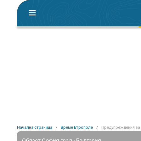
Начална страница
/
Време Етрополе
/
Предупреждения за 
Област София град · България