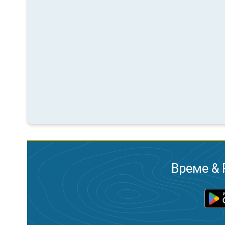
Време & 