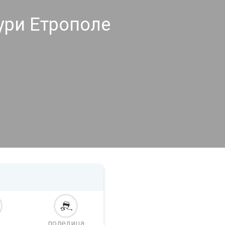
ури Етрополе
поледица