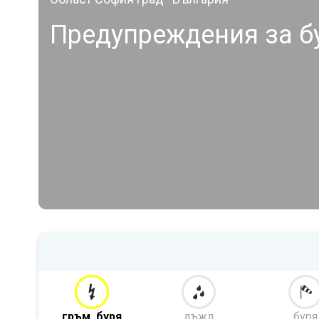
Предупреждения за б
гръм. буря
дъжд
буря