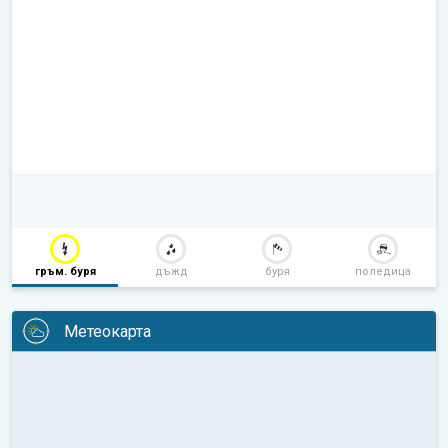
гръм. буря
дъжд
буря
поледица
Метеокарта