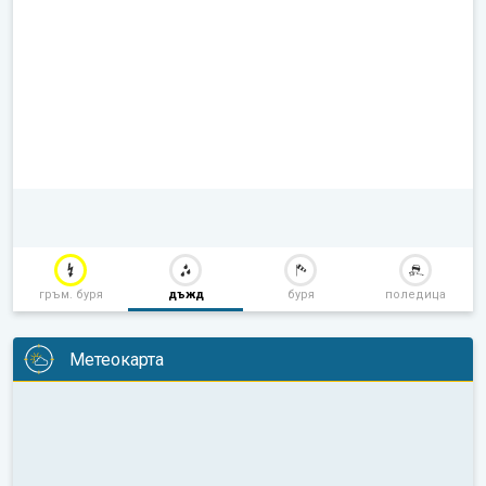
гръм. буря
дъжд
буря
поледица
Метеокарта