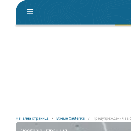
Начална страница
/
Време Cauterets
/
Предупреждения за б
Occitanie · Франция