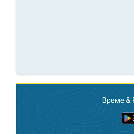
Време & 