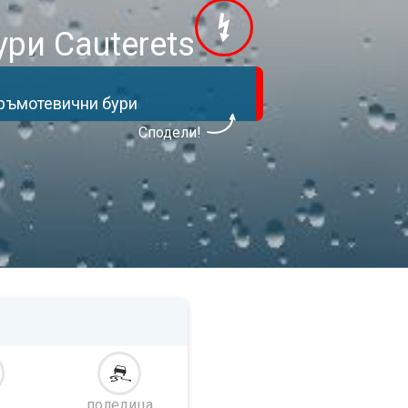
ри Cauterets
гръмотевични бури
Сподели!
поледица