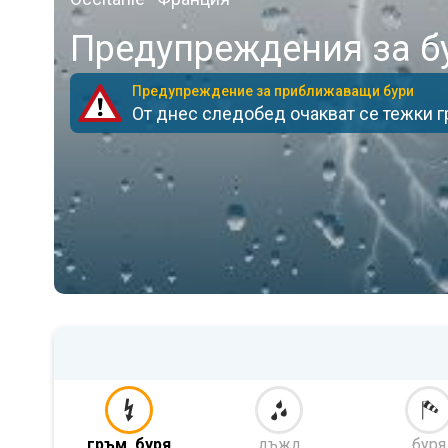
Предупреждения за бу
Предупреждение за приближаващи бури
От днес следобед очакват се тежки 
гръм. буря
дъжд
буря