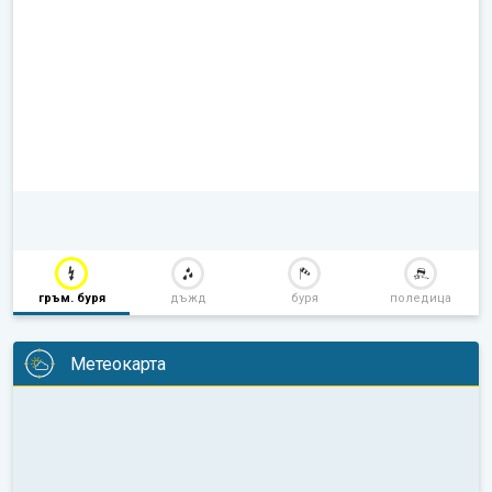
гръм. буря
дъжд
буря
поледица
Метеокарта