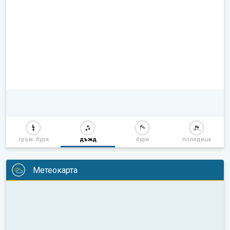
гръм. буря
дъжд
буря
поледица
Метеокарта