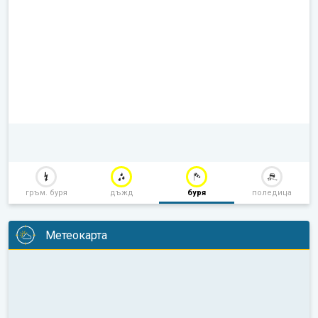
гръм. буря
дъжд
буря
поледица
Метеокарта