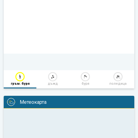
гръм. буря
дъжд
буря
поледица
Метеокарта