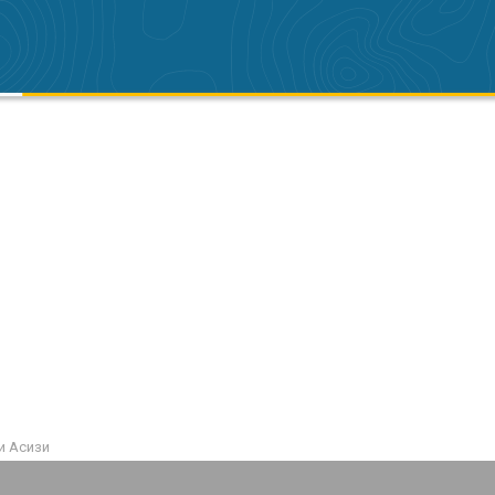
и Асизи