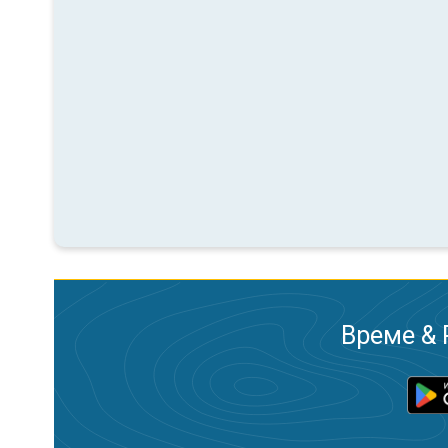
Време & 