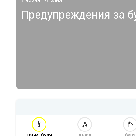
Предупреждения за б
гръм. буря
дъжд
буря