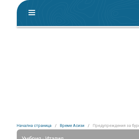
Начална страница
/
Време Асизи
/
Предупреждения за бур
Умбрия · Италия