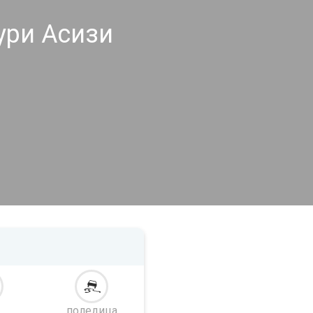
ури Асизи
поледица