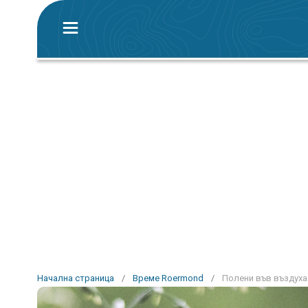
Начална страница
/
Време Roermond
/
Полени във въздуха