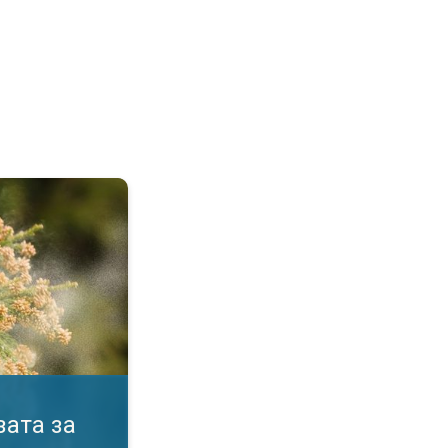
ните. Активни въпреки алергиите. . .
зата за