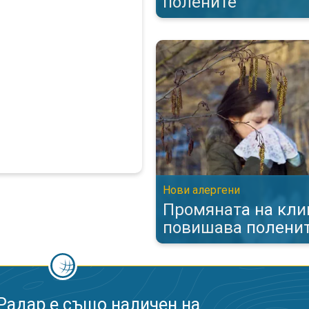
полените
Промяната на климата повишав
Нови алергени
Промяната на кли
повишава полени
Радар е също наличен на