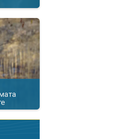
а полените. Нови алергени. . .
мата
те