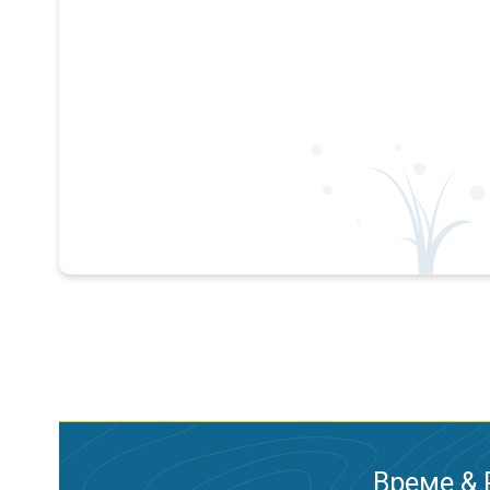
Време & 