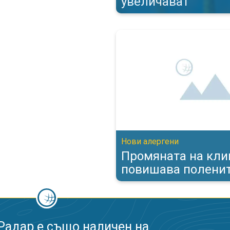
увеличават
Промяната на климата повишав
Нови алергени
Промяната на кли
повишава полени
Радар е също наличен на