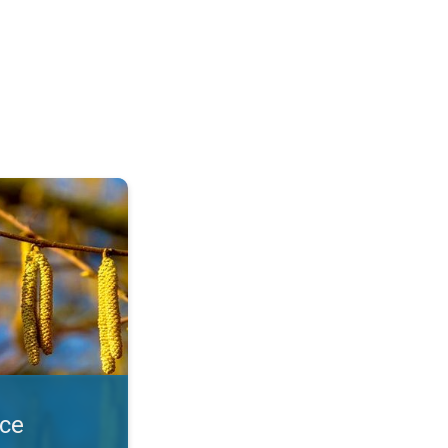
т. Първите цветя са тук. . .
се