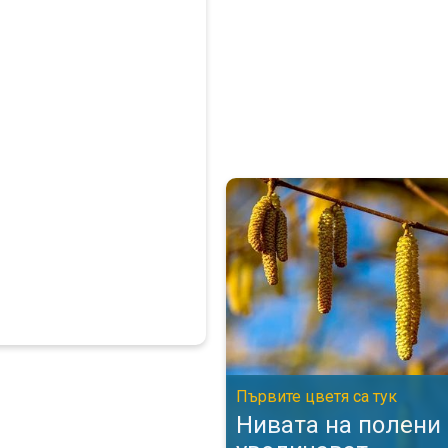
Нивата на полени се увеличава
Първите цветя са тук
Нивата на полени 