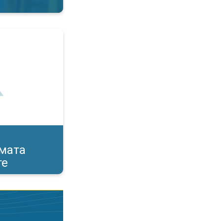
а полените. Нови алергени. . .
мата
те