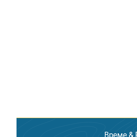
Време & 