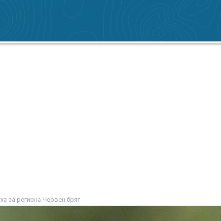
ха за региона Червен бряг