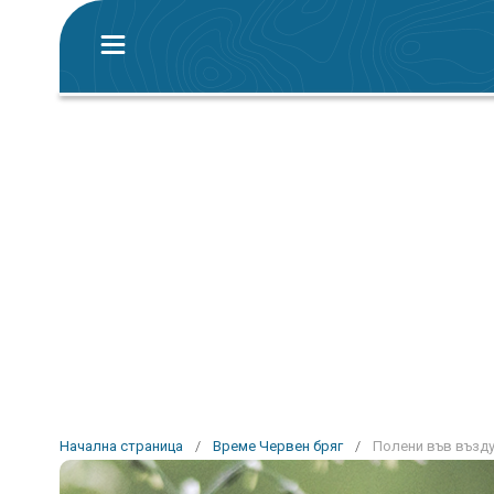
Начална страница
/
Време Червен бряг
/
Полени във възду