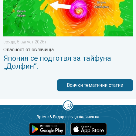
сряда, 5 август 2026 г.
Опасност от свлачища
Япония се подготвя за тайфуна
„Долфин“.
Всички тематични статии
Време & Радар е също наличен на