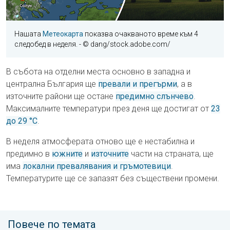
Нашата
Метеокарта
показва очакваното време към 4
следобед в неделя.
- © dang/stock.adobe.com/
В събота на отделни места основно в западна и
централна България ще
превали и прегърми
, а в
източните райони ще остане
предимно слънчево
.
Максималните температури през деня ще достигат от
23
до 29 °C
.
В неделя атмосферата отново ще е нестабилна и
предимно в
южните
и
източните
части на страната, ще
има
локални превалявания и гръмотевици
.
Температурите ще се запазят без съществени промени.
Повече по темата