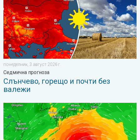
понеделник, 3 август 2026 г.
Седмична прогноза
Слънчево, горещо и почти без
валежи
Япония се подготвя за тайфуна „Долфин“.. Опасност от свлач