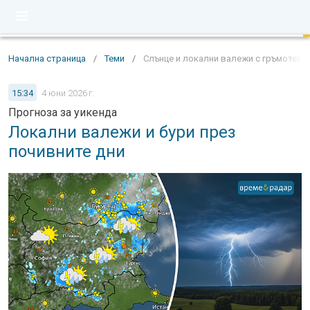
Начална страница
/
Теми
/
Слънце и локални валежи с гръмотеви
15:34
4 юни 2026 г.
Прогноза за уикенда
Локални валежи и бури през
почивните дни