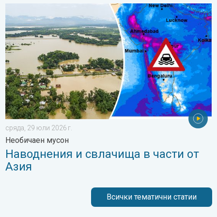
Наводнения и свлачища в части от Азия. Необичаен мусон. . 
сряда, 29 юли 2026 г.
Необичаен мусон
Наводнения и свлачища в части от
Азия
Всички тематични статии