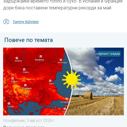
задържайки времето топло и сухо. В Испания и Франция
дори бяха поставени температурни рекорди за май.
Tommy Kühnlein
Повече по темата
Слънчево, горещо и почти без валежи. Седмична прогноза. .
понеделник, 3 август 2026 г.