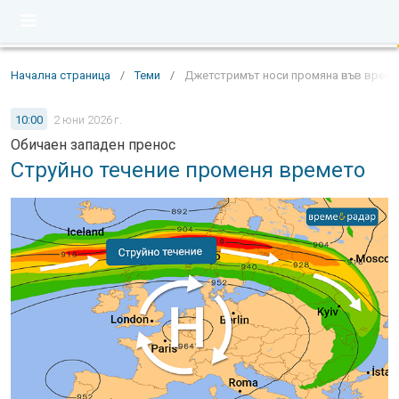
Начална страница
/
Теми
/
Джетстримът носи промяна във времет
10:00
2 юни 2026 г.
Обичаен западен пренос
Струйно течение променя времето