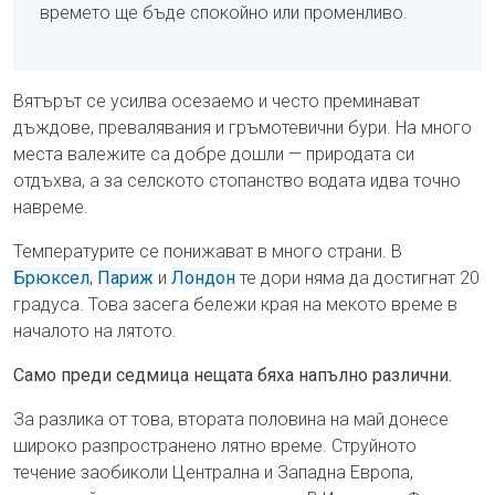
времето ще бъде спокойно или променливо.
Вятърът се усилва осезаемо и често преминават
дъждове, превалявания и гръмотевични бури. На много
места валежите са добре дошли — природата си
отдъхва, а за селското стопанство водата идва точно
навреме.
Температурите се понижават в много страни. В
Брюксел
,
Париж
и
Лондон
те дори няма да достигнат 20
градуса. Това засега бележи края на мекото време в
началото на лятото.
Само преди седмица нещата бяха напълно различни.
За разлика от това, втората половина на май донесе
широко разпространено лятно време. Струйното
течение заобиколи Централна и Западна Европа,