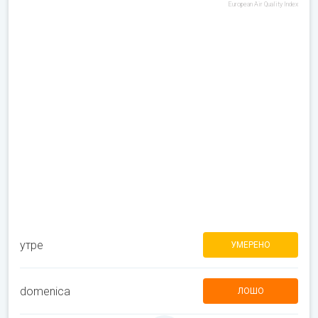
European Air Quality Index
утре
УМЕРЕНО
domenica
ЛОШО