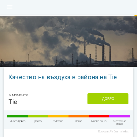
Качество на въздуха в района на Tiel
в момента
ДОБРО
Tiel
МНОГО ДОБРО
ДОБРО
УМЕРЕНО
ЛОШО
МНОГО ЛОШО
ЕКСТРЕМНО
ЛОШО
European Air Quality Index