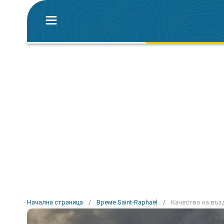
Начална страница
/
Време Saint-Raphaël
/
Качество на възд