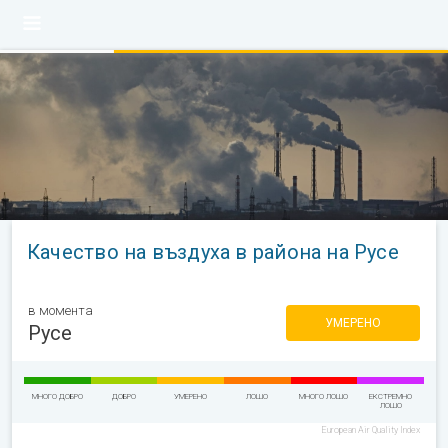
Качество на въздуха в района на Русе
в момента
УМЕРЕНО
Русе
МНОГО ДОБРО
ДОБРО
УМЕРЕНО
ЛОШО
МНОГО ЛОШО
ЕКСТРЕМНО
ЛОШО
European Air Quality Index