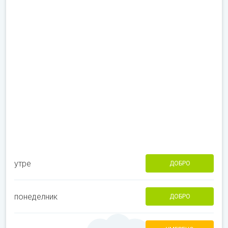
утре
ДОБРО
понеделник
ДОБРО