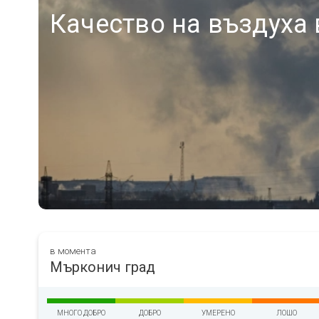
Качество на въздуха
в момента
Мърконич град
МНОГО ДОБРО
ДОБРО
УМЕРЕНО
ЛОШО