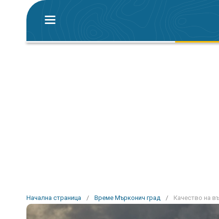
Начална страница
/
Време Мърконич град
/
Качество на в