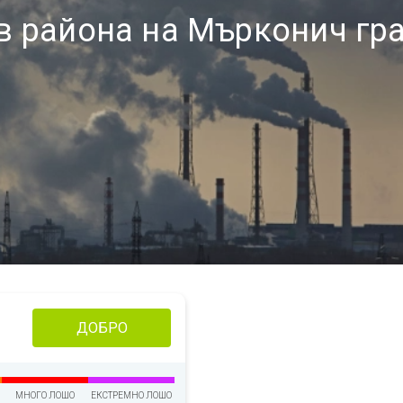
 в района на Мърконич гр
ДОБРО
МНОГО ЛОШО
ЕКСТРЕМНО ЛОШО