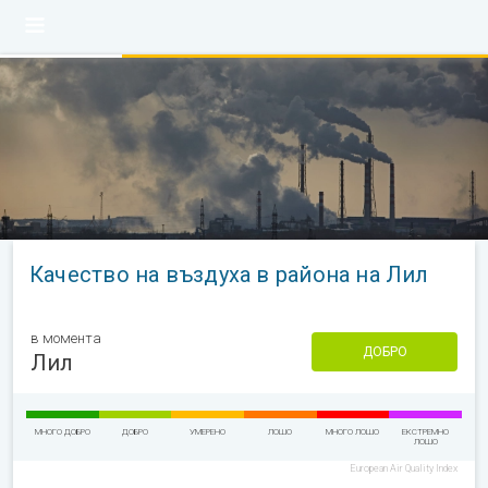
Качество на въздуха в района на Лил
в момента
ДОБРО
Лил
МНОГО ДОБРО
ДОБРО
УМЕРЕНО
ЛОШО
МНОГО ЛОШО
ЕКСТРЕМНО
ЛОШО
European Air Quality Index