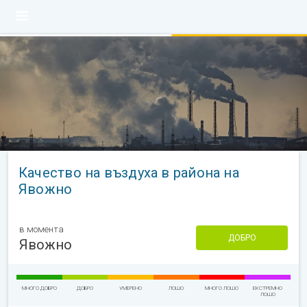
Качество на въздуха в района на
Явожно
в момента
ДОБРО
Явожно
МНОГО ДОБРО
ДОБРО
УМЕРЕНО
ЛОШО
МНОГО ЛОШО
ЕКСТРЕМНО
ЛОШО