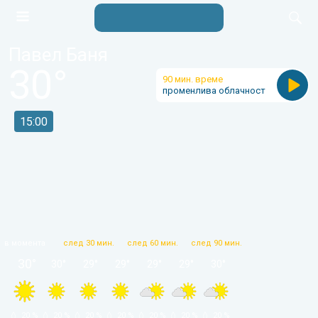
Павел Баня
30
°
90 мин. време
променлива облачност
15:00
в момента
след 30 мин.
след 60 мин.
след 90 мин.
30
°
30
°
29
°
29
°
29
°
29
°
30
°
 20 % 
 20 % 
 20 % 
 20 % 
 20 % 
 20 % 
 20 % 