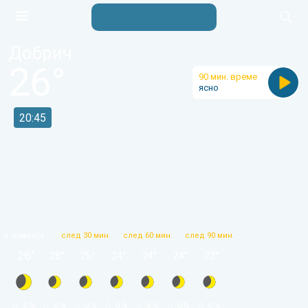
Добрич
26
°
90 мин. време
ясно
20:45
в момента
след 30 мин.
след 60 мин.
след 90 мин.
26
°
25
°
25
°
24
°
24
°
24
°
23
°
 5 % 
 5 % 
 0 % 
 0 % 
 0 % 
 0 % 
 0 % 