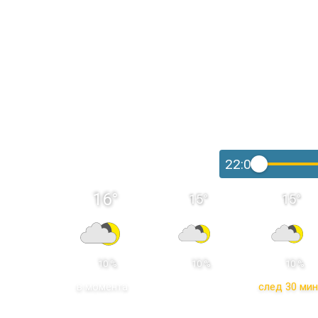
22:00
16
°
15
°
15
°
 10 % 
 10 % 
 10 % 
в момента
след 30 мин