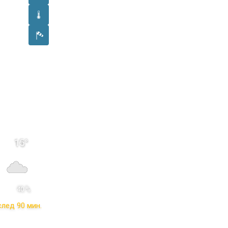
15
°
 40 % 
след 90 мин.