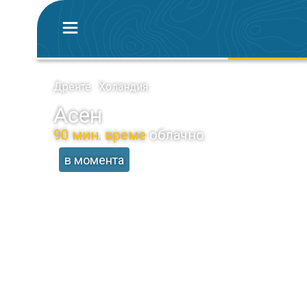
Дренте · Холандия
Асен
90 мин. време
облачно
в момента