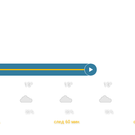
15
°
15
°
15
°
 20 % 
 20 % 
 30 % 
.
след 60 мин.