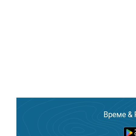
Време & 